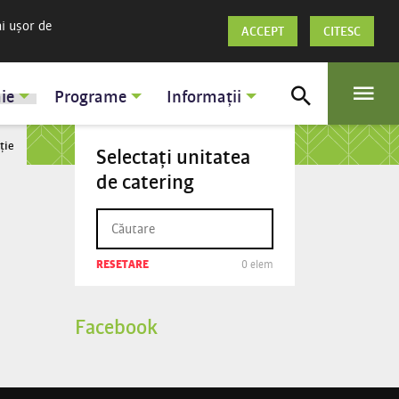
ai ușor de
ACCEPT
CITESC
ie
Programe
Informații
ție
Selectați unitatea
de catering
RESETARE
0 elem
Facebook