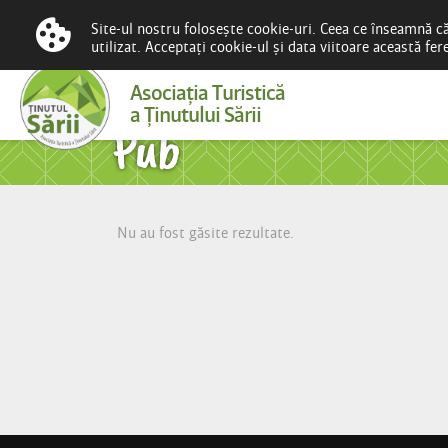
Site-ul nostru folosește cookie-uri. Ceea ce înseamnă c
utilizat. Acceptați cookie-ul și data viitoare această fe
Asociaţia Turistică
a Ţinutului Sării
Pub
Nu au fost găsite rezultate.