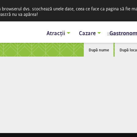
ă browserul dvs. stochează unele date, ceea ce face ca pagina să fie m
reastră nu va apărea!
Atracții
Cazare
Gastronom
După nume
După loca