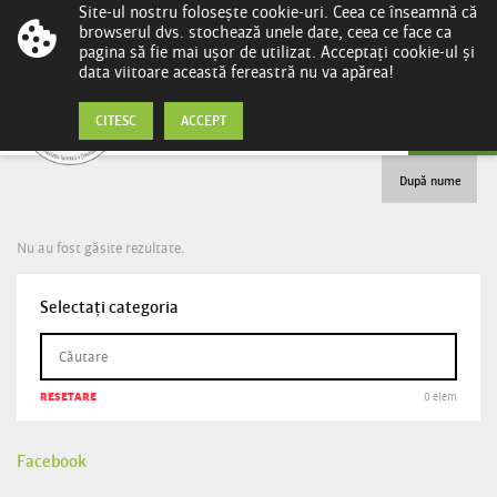
Site-ul nostru folosește cookie-uri. Ceea ce înseamnă că
browserul dvs. stochează unele date, ceea ce face ca
pagina să fie mai ușor de utilizat. Acceptați cookie-ul și
data viitoare această fereastră nu va apărea!
Închiriere de mașini
CITESC
ACCEPT
După nume
Nu au fost găsite rezultate.
Selectați categoria
RESETARE
0 elem
Facebook