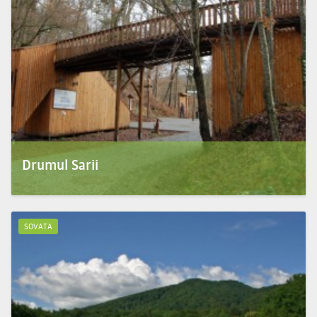
Drumul Sarii
Traseul eco-didactic al Sării s-a creat pentru prezentarea valorilor specifice lacurilor şi
munţilor...
SOVATA