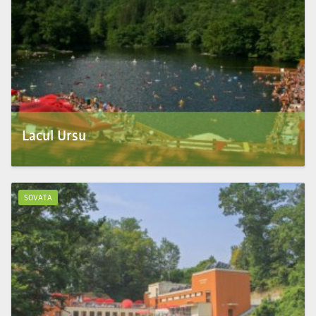
Lacul Ursu
Lacul Ursu din statiunea Sovata, este cel mai mare lac heliotermic din lume, unic in
Europa. Lacul U...
SOVATA