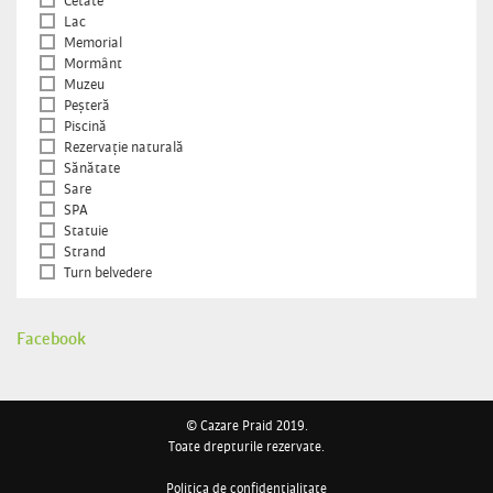
Cetate
Lac
Memorial
Mormânt
Muzeu
Peșteră
Piscină
Rezervație naturală
Sănătate
Sare
SPA
Statuie
Strand
Turn belvedere
Facebook
© Cazare Praid 2019.
Toate drepturile rezervate.
Politica de confidențialitate