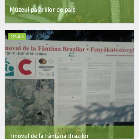
Muzeul pălăriilor de paie
Muzeul și-a deschis porțile în anul 2001. În prima sală a muzeului sunt prezentate
tipurile de pălăr...
CORUND
Tinovul de la Fântâna Brazilor