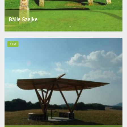
Băile Szejke
Un obiectiv interesant din imediata apropiere a orașului este Băile „Szejke”. Apele
acestora au fost...
ATIA