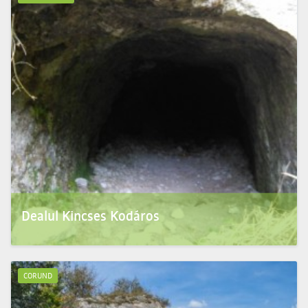
Dealul Kincses Kodáros
Dealul Kincses Kodáros e un loc care îşi păstrează tainele până azi. Pe colina sa se află o
gura de...
CORUND