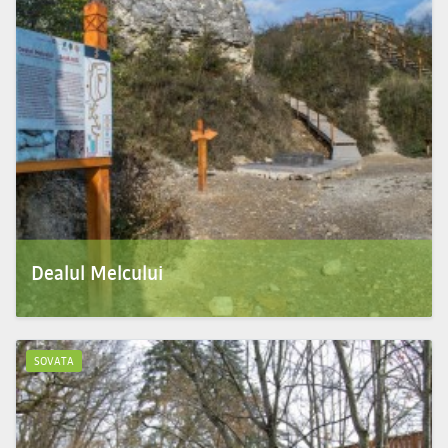
Dealul Melcului
Rezervaţie naturală geologică, cea mai mare ocurenţă de aragonit din ţară. Fostă
carieră, în zilele...
SOVATA