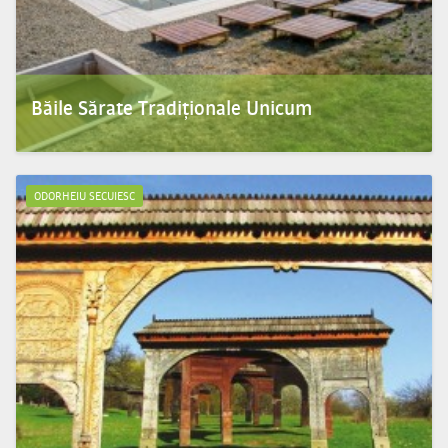
Băile Sărate Tradiţionale Unicum
Asociatia Turistica din Corund a construit doua bazine: unul de 8x12 m destinat
adultilor si altul d...
ODORHEIU SECUIESC