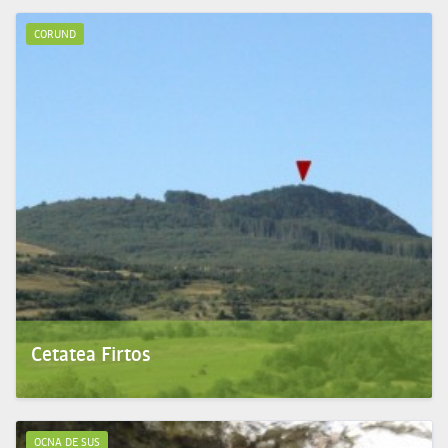
memorială. Monumentul...
CORUND
Cetatea Firtos
Cetatea Firtos
(com. Corund, jud. Harghita)
. Este la cumpăna apelor dintre locul de
geneză a Târnave...
OCNA DE SUS