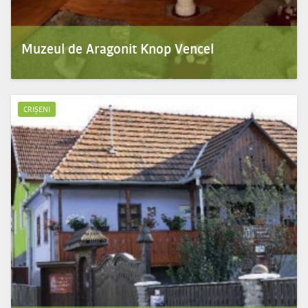
Muzeul de Aragonit Knop Vencel
Prezinta istoria si tehnicile de prelucrare a aragonitului exploatat la Dealul Melcului.
Exponatele...
CRIȘENI