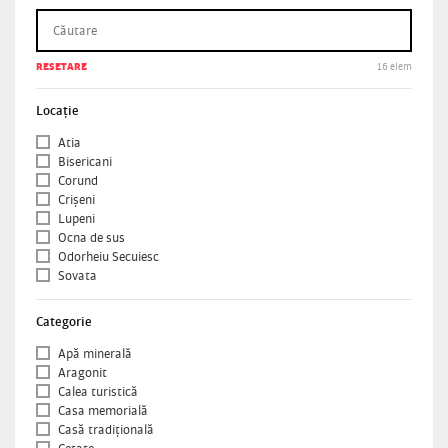
RESETARE
16 elem
Locație
Atia
Bisericani
Corund
Crișeni
Lupeni
Ocna de sus
Odorheiu Secuiesc
Sovata
Categorie
Apă minerală
Aragonit
Calea turistică
Casa memorială
Casă tradiţională