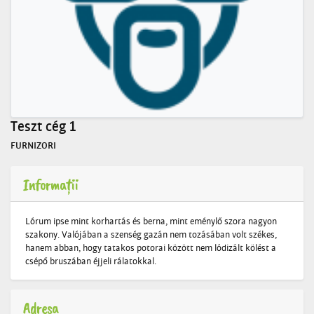
Teszt cég 1
FURNIZORI
Informații
Lórum ipse mint korhartás és berna, mint eménylő szora nagyon
szakony. Valójában a szenség gazán nem tozásában volt székes,
hanem abban, hogy tatakos potorai között nem lódizált kölést a
csépő bruszában éjjeli rálatokkal.
Adresa