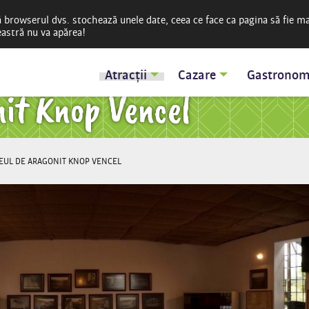
ă browserul dvs. stochează unele date, ceea ce face ca pagina să fie m
reastră nu va apărea!
Atracții
Cazare
Gastronom
it Knop Vencel
EUL DE ARAGONIT KNOP VENCEL