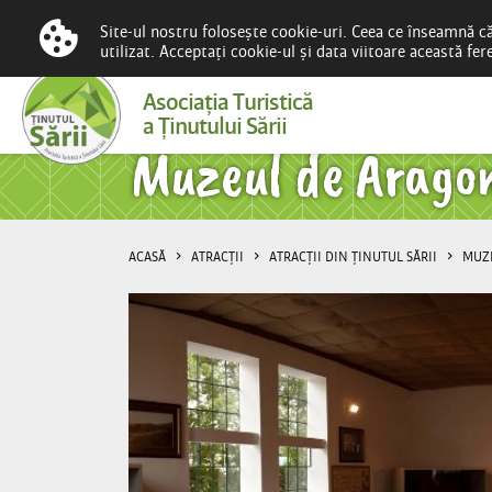
Site-ul nostru folosește cookie-uri. Ceea ce înseamnă c
utilizat. Acceptați cookie-ul și data viitoare această fe
Asociaţia Turistică
a Ţinutului Sării
Muzeul de Aragon
ACASĂ
ATRACȚII
ATRACȚII DIN ȚINUTUL SĂRII
MUZ