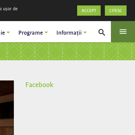
ai ușor de
ACCEPT
CITESC
ie
Programe
Informații
Facebook