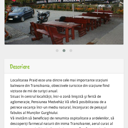
Descriere
Localitatea Praid este una dintre cele mai importante staţiuni
balneare din Transilvania, obiectivele turistice din staţiune fiind
vizitate de mii de turişti anual.
Situat în centrul localităţii, într-o zonă liniştită şi ferită de
aglomeraţie, Pensiunea Medveház Vă oferă posibilitatea de a
petrece vacanţa într-un mediu natural, înconjurat de peisajul
fabulos al Munţilor Gurghiului.
Vă invităm să beneficiaţi de renumita ospitalitate a ardelenilor, să
descoperiţi farmecul naturii din inima Transilvaniei, aerul curat al