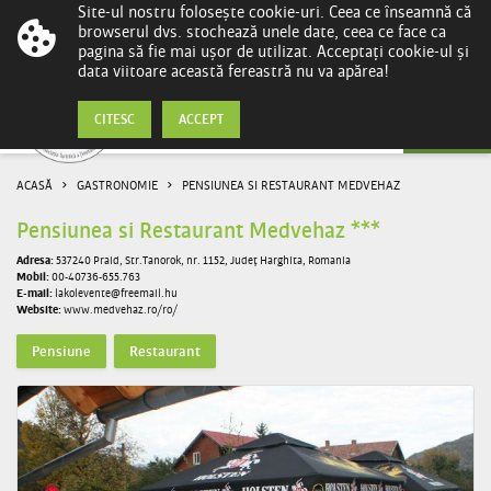
Site-ul nostru folosește cookie-uri. Ceea ce înseamnă că
browserul dvs. stochează unele date, ceea ce face ca
pagina să fie mai ușor de utilizat. Acceptați cookie-ul și
data viitoare această fereastră nu va apărea!
Gastronomie
CITESC
ACCEPT
ACASĂ
GASTRONOMIE
PENSIUNEA SI RESTAURANT MEDVEHAZ
Pensiunea si Restaurant Medvehaz ***
Adresa:
537240 Praid, Str.Tanorok, nr. 1152, Județ Harghita, Romania
Mobil:
00-40736-655.763
E-mail:
lakolevente@freemail.hu
Website:
www.medvehaz.ro/ro/
Pensiune
Restaurant