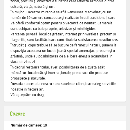
zonei, precum şi obiectivele turistice care reflectă armonia dintre
cultură, viaţă, natură şi om.
În mijlocul acestor miracole se află Pensiunea Medveház, cu un
număr de 19 camere concepute şi realizate în stil traditional, care
Vă oferă confortul optim pentru o vacanţă de neuitat. Camerele
sunt echipate cu baie proprie, televizor şi minifrigider.
Parcarea privată, locul de grătar, internet prin wireless, precum şi
filagoriile, sunt facilităţi care contribuie la satisfacerea nevoilor dvs.
Întrucât şi copii trebuie să se bucure de farmecul naturii, punem la
dispoziţia acestora un loc de joacă special amenajat, precum şi o
grădină, unde au posibilitatea de a elibera energia acumulată în
viaţa de zi cu zi.
În cadrul restaurantului, aveţi posibilitatea de a gusta atât
mâncăruri locale cât şi internaţionale, preparate din produse
proaspete şi naturale.
Dovada succesului nostru sunt sutele de clienţi care aleg serviciile
noastre în fiecare an.
Vă aşteptăm cu drag!
Cazare
Număr de camere:
19