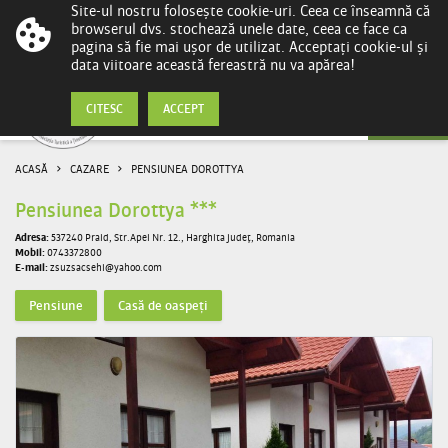
Site-ul nostru folosește cookie-uri. Ceea ce înseamnă că
browserul dvs. stochează unele date, ceea ce face ca
pagina să fie mai ușor de utilizat. Acceptați cookie-ul și
data viitoare această fereastră nu va apărea!
Cazare
CITESC
ACCEPT
ACASĂ
CAZARE
PENSIUNEA DOROTTYA
Pensiunea Dorottya ***
Adresa:
537240 Praid, Str.Apei Nr. 12., Harghita județ, Romania
Mobil:
0743372800
E-mail:
zsuzsacsehi@yahoo.com
Pensiune
Casă de oaspeți