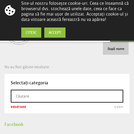
Site-ul nostru folosește cookie-uri. Ceea ce înseamnă că
browserul dvs. stochează unele date, ceea ce face ca
pagina să fie mai ușor de utilizat. Acceptați cookie-ul și
data viitoare această fereastră nu va apărea!
Supermarket
CITESC
ACCEPT
După nume
Nu au fost găsite rezultate.
Selectați categoria
RESETARE
0 elem
Facebook