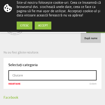
Site-ul nostru folosește cookie-uri. Ceea ce înseamnă că
browserul dvs. stochează unele date, ceea ce face ca
pagina să fie mai ușor de utilizat. Acceptați cookie-ul și
data viitoare această fereastră nu va apărea!
ATM
CITESC
ACCEPT
După nume
Nu au fost găsite rezultate.
Selectați categoria
RESETARE
0 elem
Facebook