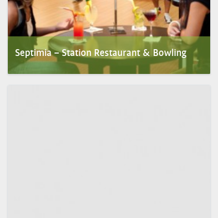
Septimia – Station Restaurant & Bowling
A bowl­ing egy igen szí­nes, meg­le­het­ősen látványos sport, amely egyben az egyik
legrégebbi játék a v...