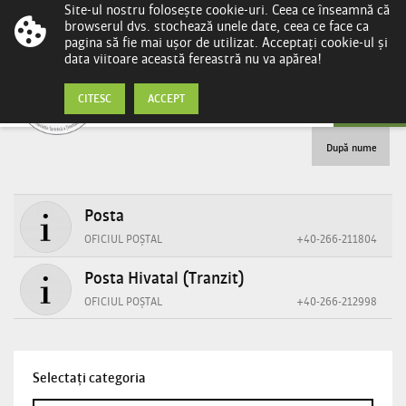
Site-ul nostru folosește cookie-uri. Ceea ce înseamnă că
browserul dvs. stochează unele date, ceea ce face ca
pagina să fie mai ușor de utilizat. Acceptați cookie-ul și
data viitoare această fereastră nu va apărea!
Oficiul Poștal
CITESC
ACCEPT
După nume
Posta
OFICIUL POȘTAL
+40-266-211804
Posta Hivatal (Tranzit)
OFICIUL POȘTAL
+40-266-212998
Selectați categoria