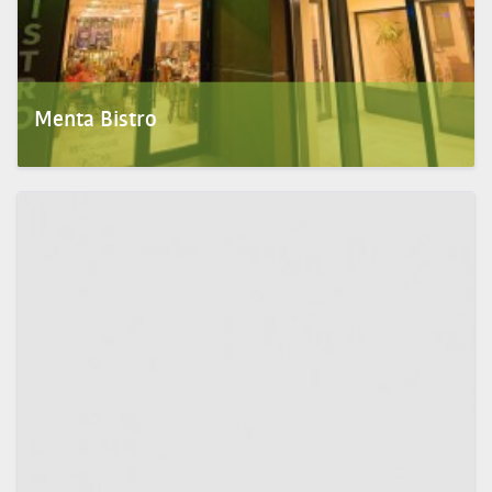
Menta Bistro
A Menta Bis­tro az ideális hely, ha a na­pot egy ki­adós reggelivel vagy egy finom kávéval
szeretnéd ke...