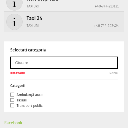
TAXIURI
+40-744-213121
Taxi 24
TAXIURI
+40-744-242424
Selectați categoria
RESETARE
5 elem
Categorii
Ambulanță auto
Taxiuri
Transport public
Facebook