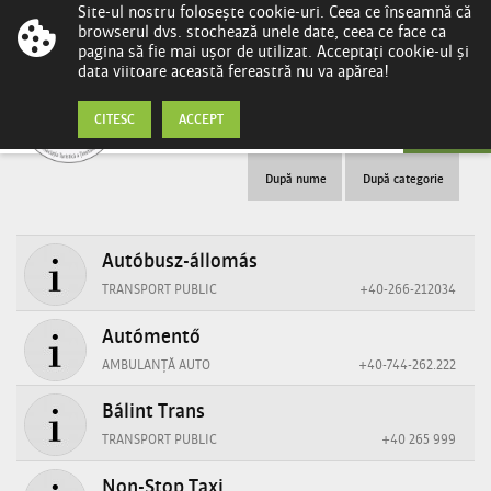
Site-ul nostru folosește cookie-uri. Ceea ce înseamnă că
browserul dvs. stochează unele date, ceea ce face ca
pagina să fie mai ușor de utilizat. Acceptați cookie-ul și
data viitoare această fereastră nu va apărea!
Transport
CITESC
ACCEPT
După nume
După categorie
Autóbusz-állomás
TRANSPORT PUBLIC
+40-266-212034
Autómentő
AMBULANȚĂ AUTO
+40-744-262.222
Bálint Trans
TRANSPORT PUBLIC
+40 265 999
Non-Stop Taxi