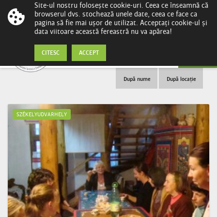
Site-ul nostru folosește cookie-uri. Ceea ce înseamnă că
browserul dvs. stochează unele date, ceea ce face ca
pagina să fie mai ușor de utilizat. Acceptați cookie-ul și
data viitoare această fereastră nu va apărea!
Piață
CITESC
ACCEPT
După nume
După locație
SZÉKELYUDVARHELY