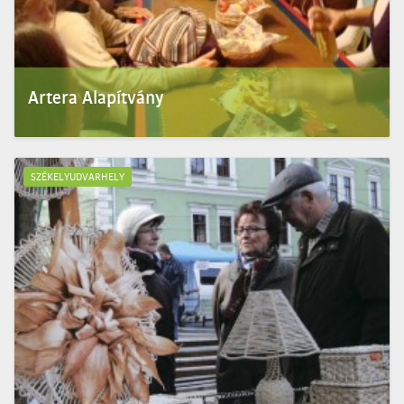
Artera Alapítvány
Közösség­fe­jlesztő tevékenységünkkel a mag­yar kul­turális örök­ség népszer­űsítésére
vál­lalkozunk. A pr...
SZÉKELYUDVARHELY