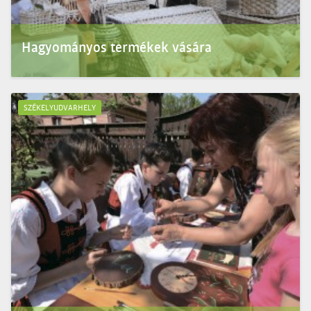
Hagyományos termékek vására
Minden hónap utolsó szom­batján, Székely­ud­var­helyen, a Már­ton Áron téren.
SZÉKELYUDVARHELY