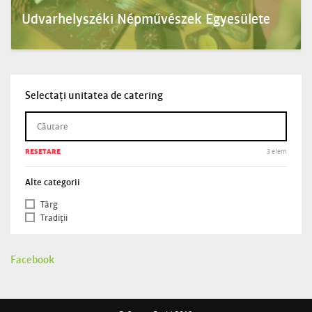
Udvarhelyszéki Népművészek Egyesülete
Fa­játékkészítés Sz­a­lma
–,
vessző
–,
csuhé­fonás Rusztikus ruhák Bogozás, csomózás
Népi hímzés Neme...
Selectați unitatea de catering
RESETARE
3 elem
Alte categorii
Târg
Tradiții
Facebook