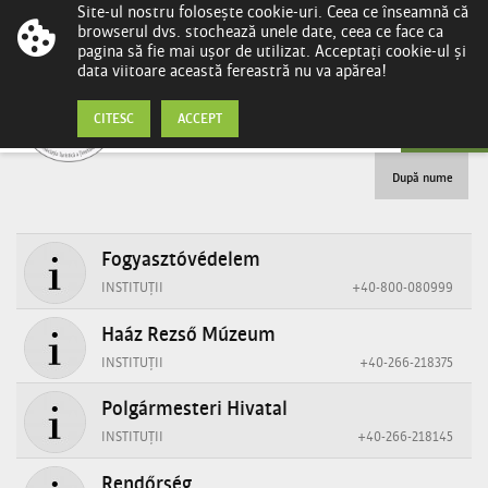
Site-ul nostru folosește cookie-uri. Ceea ce înseamnă că
browserul dvs. stochează unele date, ceea ce face ca
pagina să fie mai ușor de utilizat. Acceptați cookie-ul și
data viitoare această fereastră nu va apărea!
Instituții
CITESC
ACCEPT
După nume
Fogyasztóvédelem
INSTITUȚII
+40-800-080999
Haáz Rezső Múzeum
INSTITUȚII
+40-266-218375
Polgármesteri Hivatal
INSTITUȚII
+40-266-218145
Rendőrség