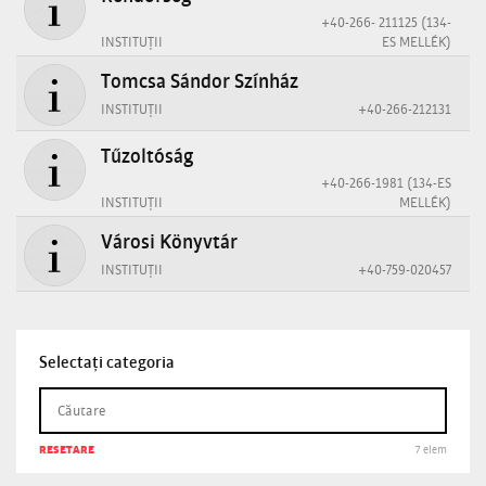
+40-266- 211125 (134-
INSTITUȚII
ES MELLÉK)
Tomcsa Sándor Színház
INSTITUȚII
+40-266-212131
Tűzoltóság
+40-266-1981 (134-ES
INSTITUȚII
MELLÉK)
Városi Könyvtár
INSTITUȚII
+40-759-020457
Selectați categoria
RESETARE
7 elem