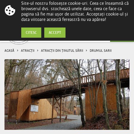
Site-ul nostru folosește cookie-uri. Ceea ce înseamnă că
browserul dvs. stochează unele date, ceea ce face ca
pagina să fie mai ușor de utilizat. Acceptați cookie-ul și
data viitoare această fereastră nu va apărea!
Drumul Sarii
CITESC
ACCEPT
ACASĂ
ATRACȚII
ATRACȚII DIN ȚINUTUL SĂRII
DRUMUL SARII