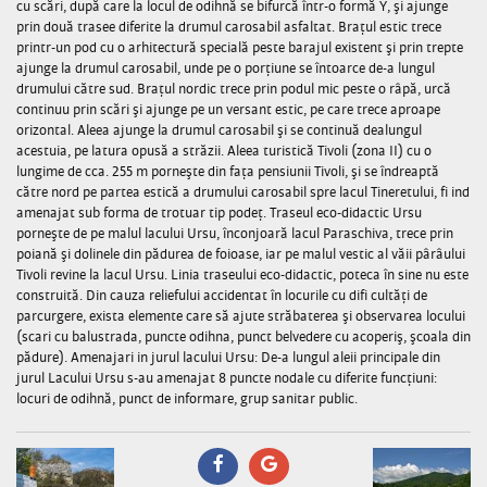
cu scări, după care la locul de odihnă se bifurcă într-o formă Y, şi ajunge
prin două trasee diferite la drumul carosabil asfaltat. Braţul estic trece
printr-un pod cu o arhitectură specială peste barajul existent şi prin trepte
ajunge la drumul carosabil, unde pe o porţiune se întoarce de-a lungul
drumului către sud. Braţul nordic trece prin podul mic peste o râpă, urcă
continuu prin scări şi ajunge pe un versant estic, pe care trece aproape
orizontal. Aleea ajunge la drumul carosabil şi se continuă dealungul
acestuia, pe latura opusă a străzii. Aleea turistică Tivoli (zona II) cu o
lungime de cca. 255 m porneşte din faţa pensiunii Tivoli, şi se îndreaptă
către nord pe partea estică a drumului carosabil spre lacul Tineretului, fi ind
amenajat sub forma de trotuar tip podeţ. Traseul eco-didactic Ursu
porneşte de pe malul lacului Ursu, înconjoară lacul Paraschiva, trece prin
poiană şi dolinele din pădurea de foioase, iar pe malul vestic al văii pârâului
Tivoli revine la lacul Ursu. Linia traseului eco-didactic, poteca în sine nu este
construită. Din cauza reliefului accidentat în locurile cu difi cultăţi de
parcurgere, exista elemente care să ajute străbaterea şi observarea locului
(scari cu balustrada, puncte odihna, punct belvedere cu acoperiş, şcoala din
pădure). Amenajari in jurul lacului Ursu: De-a lungul aleii principale din
jurul Lacului Ursu s-au amenajat 8 puncte nodale cu diferite funcţiuni:
locuri de odihnă, punct de informare, grup sanitar public.