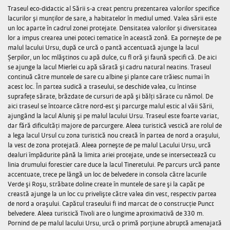
Traseul eco-didactic al Sării s-a creat pentru prezentarea valorilor specifice
lacurilor şi munţilor de sare, a habitatelor în mediul umed. Valea sării este
un loc aparte în cadrul zonei protejate. Densitatea valorilor şi diversitatea
lor a impus crearea unei poteci tematice în această zonă. Ea porneşte de pe
malul lacului Ursu, după ce urcă o pantă accentuată ajunge la lacul
Șerpilor, un loc mlăştinos cu apă dulce, cu fl oră şi faună specifi că. De aici
se ajunge la lacul Mierlei cu apă sărată şi cadru natural neatins. Traseul
continuă către muntele de sare cu albine şi plante care trăiesc numai în
acest loc. În partea sudică a traseului, se deschide valea, cu întinse
suprafeţe sărate, brăzdate de cursuri de apă şi bălţi sărate cu nămol. De
aici traseul se întoarce către nord-est şi parcurge malul estic al văii Sării,
ajungând la lacul Aluniş şi pe malul lacului Ursu. Traseul este foarte variat,
dar fără dificultăţi majore de parcurgere. Aleea turistică vestică are rolul de
a lega lacul Ursul cu zona turistică nou creată în partea de nord a oraşului,
la vest de zona protejată. Aleea porneşte de pe malul Lacului Ursu, urcă
dealuri împădurite până la limita ariei protejate, unde se intersectează cu
linia drumului forestier care duce la lacul Tineretului. Pe parcurs urcă pante
accentuate, trece pe lângă un loc de belvedere in consola către lacurile
Verde şi Roşu, străbate doline create în muntele de sare şi la capăt pe
creastă ajunge la un loc cu privelişte către valea din vest, respectiv partea
de nord a oraşului. Capătul traseului fi ind marcat de o construcţie Punct
belvedere. Aleea turistică Tivoli are o lungime aproximativă de 330 m.
Pornind de pe malul lacului Ursu, urcă o primă porţiune abruptă amenajată