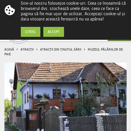
Site-ul nostru folosește cookie-uri. Ceea ce înseamnă că
browserul dvs. stochează unele date, ceea ce face ca
pagina să fie mai ușor de utilizat. Acceptați cookie-ul și
data viitoare această fereastră nu va apărea!
Muzeul pălăriilor de paie
CITESC
ACCEPT
ACASĂ
ATRACȚII
ATRACȚII DIN ȚINUTUL SĂRII
MUZEUL PĂLĂRIILOR DE
PAIE