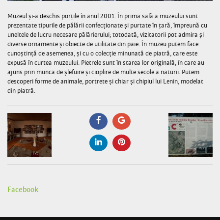
Muzeul și-a deschis porțile în anul 2001. În prima sală a muzeului sunt
prezentate tipurile de pălării confecționate și purtate în țară, împreună cu
uneltele de lucru necesare pălărierului; totodată, vizitatorii pot admira și
diverse ornamente și obiecte de utilitate din paie. În muzeu putem face
cunoștință de asemenea, și cu o colecție minunată de piatră, care este
expusă în curtea muzeului. Pietrele sunt în starea lor originală, în care au
ajuns prin munca de șlefuire și cioplire de multe secole a naturii. Putem
descoperi forme de animale, portrete și chiar și chipiul lui Lenin, modelat
din piatră.
Facebook