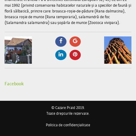
mai 1992 (privind conservarea habitatelor naturale și a speciilor de faună și
floră sălbatică, printre care: broasca-roșie-de-pădure (Rana dalmatina),
broasca roșie de munte (Rana temporaria), salamandră de foc
(Salamandra salamandra) sau șopârla de munte (Zootoca vivipara).
Facebook
© Cazare Praid 2019.
Toate drepturile rezervate.
Politica de confidențialitate