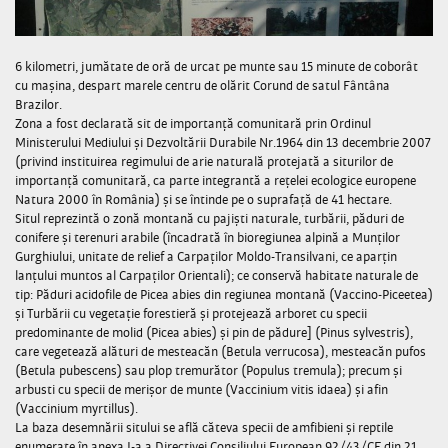
6 kilometri, jumătate de oră de urcat pe munte sau 15 minute de coborât
cu mașina, despart marele centru de olărit Corund de satul Fântâna
Brazilor.
Zona a fost declarată sit de importanță comunitară prin Ordinul
Ministerului Mediului și Dezvoltării Durabile Nr.1964 din 13 decembrie 2007
(privind instituirea regimului de arie naturală protejată a siturilor de
importanță comunitară, ca parte integrantă a rețelei ecologice europene
Natura 2000 în România) și se întinde pe o suprafață de 41 hectare.
Situl reprezintă o zonă montană cu pajiști naturale, turbării, păduri de
conifere și terenuri arabile (încadrată în bioregiunea alpină a Munților
Gurghiului, unitate de relief a Carpaților Moldo-Transilvani, ce aparțin
lanțului muntos al Carpaților Orientali); ce conservă habitate naturale de
tip: Păduri acidofile de Picea abies din regiunea montană (Vaccino-Piceetea)
și Turbării cu vegetație forestieră și protejează arboret cu specii
predominante de molid (Picea abies) și pin de pădure] (Pinus sylvestris),
care vegetează alături de mesteacăn (Betula verrucosa), mesteacăn pufos
(Betula pubescens) sau plop tremurător (Populus tremula); precum și
arbusti cu specii de merișor de munte (Vaccinium vitis idaea) și afin
(Vaccinium myrtillus).
La baza desemnării sitului se află căteva specii de amfibieni și reptile
enumerate în anexa I-a a Directivei Consiliului European 92/43/CE din 21