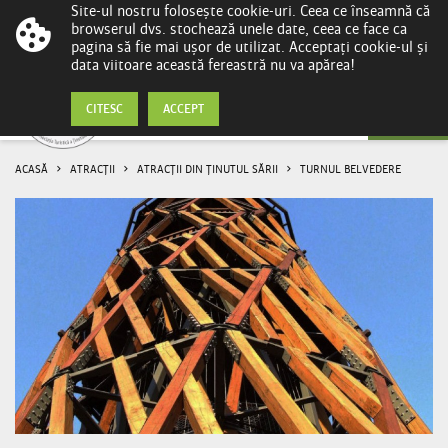
Site-ul nostru folosește cookie-uri. Ceea ce înseamnă că
browserul dvs. stochează unele date, ceea ce face ca
pagina să fie mai ușor de utilizat. Acceptați cookie-ul și
data viitoare această fereastră nu va apărea!
Turnul Belvedere
CITESC
ACCEPT
ACASĂ
ATRACȚII
ATRACȚII DIN ȚINUTUL SĂRII
TURNUL BELVEDERE